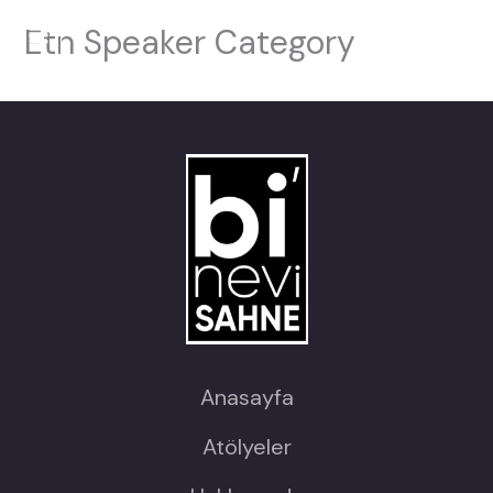
İçeriğe
Etn Speaker Category
atla
Anasayfa
Atölyeler